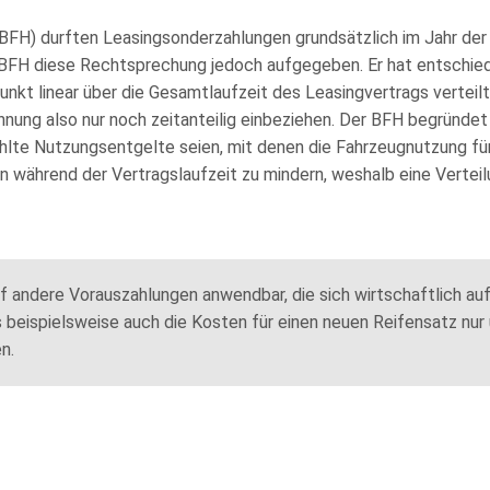
H) durften Leasingsonderzahlungen grundsätzlich im Jahr der Za
BFH diese Rechtsprechung jedoch aufgegeben. Er hat entschied
nkt linear über die Gesamtlaufzeit des Leasingvertrags vertei
ung also nur noch zeitanteilig einbeziehen. Der BFH begründe
te Nutzungsentgelte seien, mit denen die Fahrzeugnutzung für
en während der Vertragslaufzeit zu mindern, weshalb eine Vertei
f andere Vorauszahlungen anwendbar, die sich wirtschaftlich au
s beispielsweise auch die Kosten für einen neuen Reifensatz nur
n.