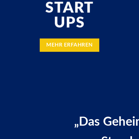
START
UPS
MEHR ERFAHREN
„Das Geheim