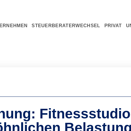
U
ERNEHMEN
STEUERBERATERWECHSEL
PRIVAT
nung: Fitnessstudio
öhnlichen Belastun