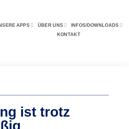
NSERE APPS
ÜBER UNS
INFOS/DOWNLOADS
KONTAKT
g ist trotz
ßig