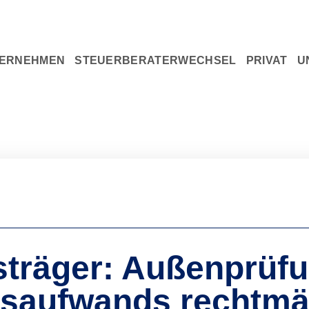
U
ERNEHMEN
STEUERBERATERWECHSEL
PRIVAT
träger: Außenprüfun
saufwands rechtmä