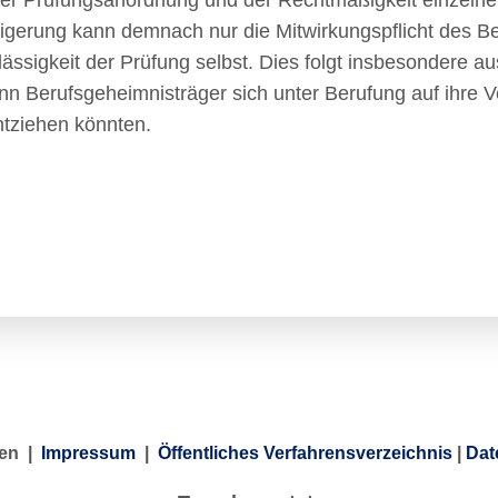
ner Prüfungsanordnung und der Rechtmäßigkeit einzelne
igerung kann demnach nur die Mitwirkungspflicht des 
ässigkeit der Prüfung selbst. Dies folgt insbesondere 
nn Berufsgeheimnisträger sich unter Berufung auf ihre V
tziehen könnten.
gen |
Impressum
|
Öffentliches Verfahrensverzeichnis
|
Dat